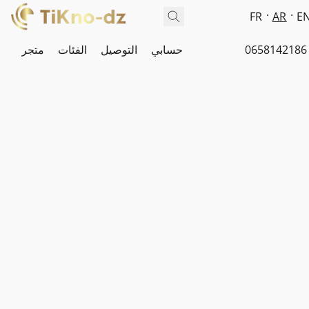
FR
AR
E
0658142186
حسابي
التوصيل
الفئات
متجر