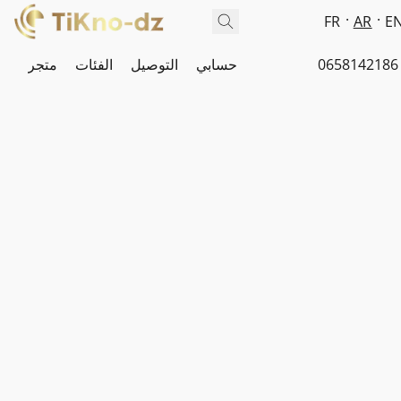
FR
AR
E
0658142186
حسابي
التوصيل
الفئات
متجر