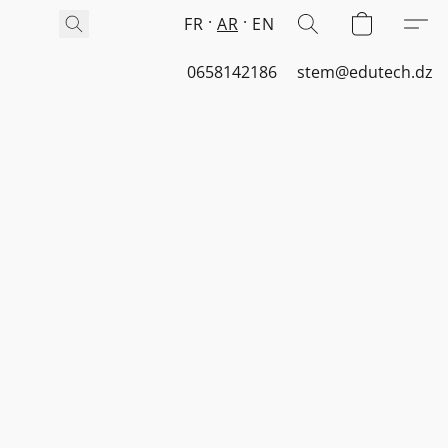
FR
AR
EN
0658142186
stem@edutech.dz