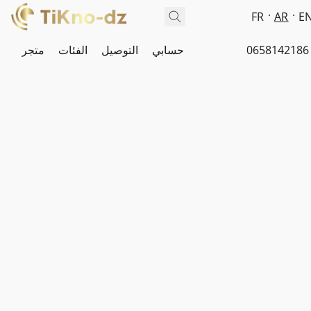
FR
AR
E
0658142186
حسابي
التوصيل
الفئات
متجر