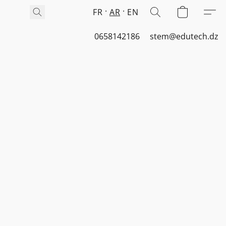
FR
AR
EN
0658142186
stem@edutech.dz