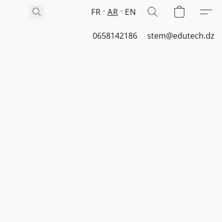
FR
AR
EN
0658142186
stem@edutech.dz