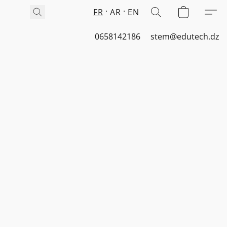
FR
AR
EN
0658142186
stem@edutech.dz