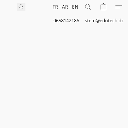
FR
AR
EN
0658142186
stem@edutech.dz