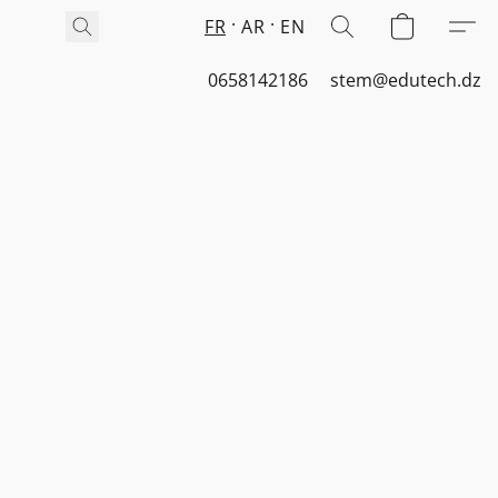
FR
AR
EN
0658142186
stem@edutech.dz