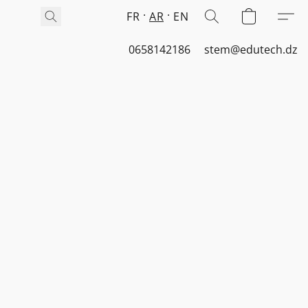
FR
AR
EN
0658142186
stem@edutech.dz