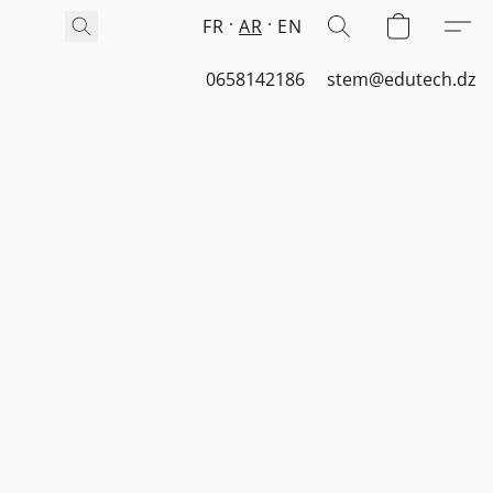
FR
AR
EN
0658142186
stem@edutech.dz