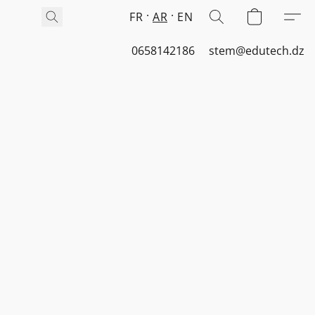
FR
AR
EN
0658142186
stem@edutech.dz